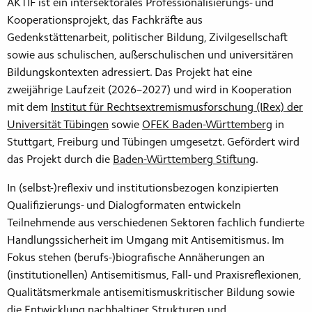
AKTIF ist ein intersektorales Professionalisierungs- und
Kooperationsprojekt, das Fachkräfte aus
Gedenkstättenarbeit, politischer Bildung, Zivilgesellschaft
sowie aus schulischen, außerschulischen und universitären
Bildungskontexten adressiert. Das Projekt hat eine
zweijährige Laufzeit (2026–2027) und wird in Kooperation
mit dem
Institut für Rechtsextremismusforschung (IRex) der
Universität Tübingen
sowie
OFEK Baden-Württemberg
in
Stuttgart, Freiburg und Tübingen umgesetzt. Gefördert wird
das Projekt durch die
Baden-Württemberg Stiftung
.
In (selbst-)reflexiv und institutionsbezogen konzipierten
Qualifizierungs- und Dialogformaten entwickeln
Teilnehmende aus verschiedenen Sektoren fachlich fundierte
Handlungssicherheit im Umgang mit Antisemitismus. Im
Fokus stehen (berufs-)biografische Annäherungen an
(institutionellen) Antisemitismus, Fall- und Praxisreflexionen,
Qualitätsmerkmale antisemitismuskritischer Bildung sowie
die Entwicklung nachhaltiger Strukturen und