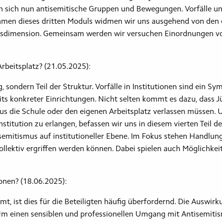
en sich nun antisemitische Gruppen und Bewegungen. Vorfälle u
Rahmen dieses dritten Moduls widmen wir uns ausgehend von den
usdimension. Gemeinsam werden wir versuchen Einordnungen v
rbeitsplatz? (21.05.2025):
g, sondern Teil der Struktur. Vorfälle in Institutionen sind ein S
its konkreter Einrichtungen. Nicht selten kommt es dazu, dass 
 die Schule oder den eigenen Arbeitsplatz verlassen müssen. U
titution zu erlangen, befassen wir uns in diesem vierten Teil 
semitismus auf institutioneller Ebene. Im Fokus stehen Handlungs
llektiv ergriffen werden können. Dabei spielen auch Möglichkei
ionen? (18.06.2025):
t, ist dies für die Beteiligten häufig überfordernd. Die Auswir
m einen sensiblen und professionellen Umgang mit Antisemitism