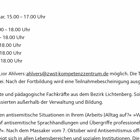
uar, 15.00 – 17.00 Uhr
.00 – 18.00 Uhr
0 – 18.00 Uhr
– 18.00 Uhr
– 18.00 Uhr
– 18.00 Uhr
ior Ahlvers:
ahlvers@zwst-kompetenzzentrum.de
möglich. Die 
ei. Nach der Fortbildung wird eine Teilnahmebescheinigung ausge
te und pädagogische Fachkräfte aus dem Bezirk Lichtenberg. Soll
essierten außerhalb der Verwaltung und Bildung.
n antisemitische Situationen in Ihrem (Arbeits-)Alltag auf?« »
uf antisemitische Sprachhandlungen und Übergriffe professione
?«. Nach dem Massaker vom 7. Oktober wird Antisemitismus offe
igt sich in allen Lebensbereichen und sozialen Institutionen. Di