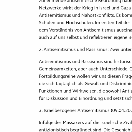
zunehmende antisemitische Bedrohung haben 
Netzwerke wirkt der Krieg in Israel und Gaz
Antisemitismus und Nahostkonflikts. Es kommt
Schulen und Hochschulen. Im ersten Teil der
dem Verständnis von Antisemitismus auseina
auch auf uns selbst und reflektieren eigen
2. Antisemitismus und Rassismus: Zwei unte
Antisemitismus und Rassismus sind historis
Gemeinsamkeiten, aber auch Unterschiede. Of
Fortbildungsreihe wollen wir uns diesen Fr
die sich tagtäglich als Gewalt und Diskrimini
Funktionen und Wirkweisen, die sowohl Antis
für Diskussion und Einordnung und setzt si
3. Israelbezogener Antisemitismus (09.04.20
Infolge des Massakers auf die israelische Zi
antizionistisch begründet sind. Die Geschich