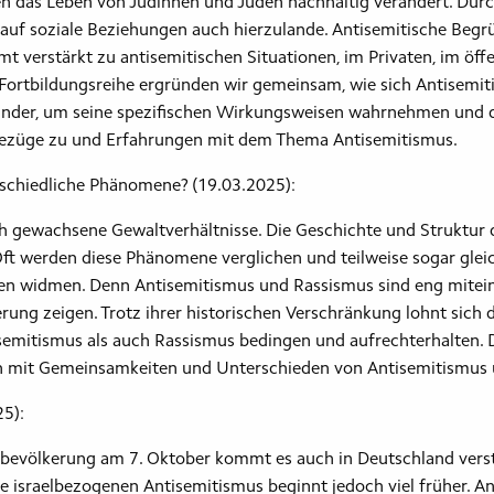
das Leben von Jüdinnen und Juden nachhaltig verändert. Durch
a auf soziale Beziehungen auch hierzulande. Antisemitische Be
 verstärkt zu antisemitischen Situationen, im Privaten, im öffe
 Fortbildungsreihe ergründen wir gemeinsam, wie sich Antisemit
nder, um seine spezifischen Wirkungsweisen wahrnehmen und de
e Bezüge zu und Erfahrungen mit dem Thema Antisemitismus.
rschiedliche Phänomene? (19.03.2025):
ch gewachsene Gewaltverhältnisse. Die Geschichte und Struktur
t werden diese Phänomene verglichen und teilweise sogar gleich
agen widmen. Denn Antisemitismus und Rassismus sind eng mitei
erung zeigen. Trotz ihrer historischen Verschränkung lohnt sich de
emitismus als auch Rassismus bedingen und aufrechterhalten. Di
ch mit Gemeinsamkeiten und Unterschieden von Antisemitismus
25):
vilbevölkerung am 7. Oktober kommt es auch in Deutschland verst
te israelbezogenen Antisemitismus beginnt jedoch viel früher. 