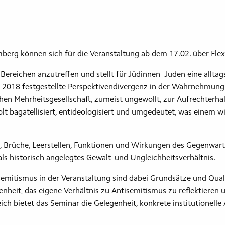
mberg können sich für die Veranstaltung ab dem 17.02. über F
en Bereichen anzutreffen und stellt für Jüdinnen_Juden eine allt
2018 festgestellte Perspektivendivergenz in der Wahrnehmung
chen Mehrheitsgesellschaft, zumeist ungewollt, zur Aufrechterhal
t bagatellisiert, entideologisiert und umgedeutet, was einem 
, Brüche, Leerstellen, Funktionen und Wirkungen des Gegenwartsa
als historisch angelegtes Gewalt- und Ungleichheitsverhältnis.
emitismus in der Veranstaltung sind dabei Grundsätze und Quali
nheit, das eigene Verhältnis zu Antisemitismus zu reflektieren
ich bietet das Seminar die Gelegenheit, konkrete institutionel