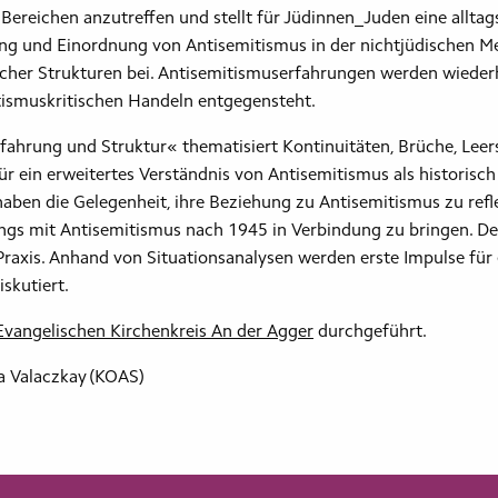
en Bereichen anzutreffen und stellt für Jüdinnen_Juden eine allt
 und Einordnung von Antisemitismus in der nichtjüdischen Mehr
cher Strukturen bei. Antisemitismuserfahrungen werden wiederhol
ismuskritischen Handeln entgegensteht.
ahrung und Struktur« thematisiert Kontinuitäten, Brüche, Leer
für ein erweitertes Verständnis von Antisemitismus als historisc
aben die Gelegenheit, ihre Beziehung zu Antisemitismus zu refle
gs mit Antisemitismus nach 1945 in Verbindung zu bringen. De
Praxis. Anhand von Situationsanalysen werden erste Impulse für
skutiert.
Evangelischen Kirchenkreis An der Agger
durchgeführt.
la Valaczkay (KOAS)