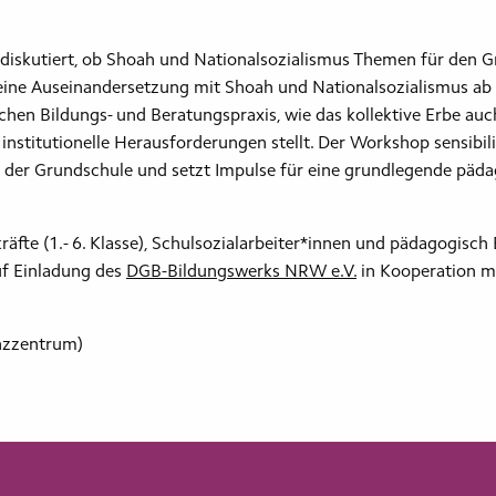
diskutiert, ob Shoah und Nationalsozialismus Themen für den Gr
eine Auseinandersetzung mit Shoah und Nationalsozialismus ab d
chen Bildungs- und Beratungspraxis, wie das kollektive Erbe auc
nstitutionelle Herausforderungen stellt. Der Workshop sensibili
n der Grundschule und setzt Impulse für eine grundlegende pä
äfte (1.- 6. Klasse), Schulsozialarbeiter*innen und pädagogisch
uf Einladung des
DGB-Bildungswerks NRW e.V.
in Kooperation 
zzentrum)